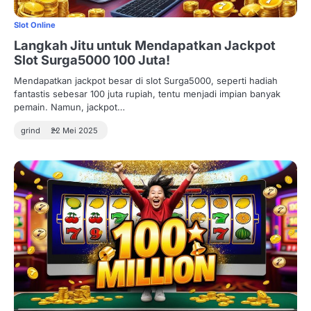
Slot Online
Langkah Jitu untuk Mendapatkan Jackpot
Slot Surga5000 100 Juta!
Mendapatkan jackpot besar di slot Surga5000, seperti hadiah
fantastis sebesar 100 juta rupiah, tentu menjadi impian banyak
pemain. Namun, jackpot…
grind
22 Mei 2025