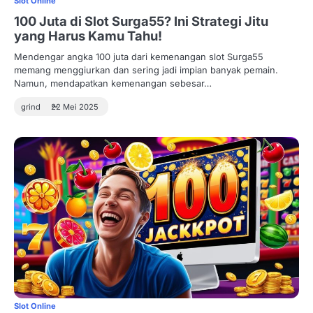
Slot Online
100 Juta di Slot Surga55? Ini Strategi Jitu
yang Harus Kamu Tahu!
Mendengar angka 100 juta dari kemenangan slot Surga55
memang menggiurkan dan sering jadi impian banyak pemain.
Namun, mendapatkan kemenangan sebesar…
grind
22 Mei 2025
Slot Online