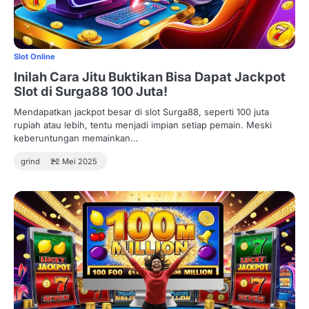
Slot Online
Inilah Cara Jitu Buktikan Bisa Dapat Jackpot
Slot di Surga88 100 Juta!
Mendapatkan jackpot besar di slot Surga88, seperti 100 juta
rupiah atau lebih, tentu menjadi impian setiap pemain. Meski
keberuntungan memainkan…
grind
22 Mei 2025