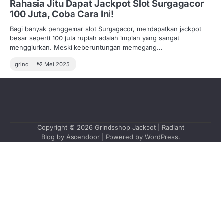
Rahasia Jitu Dapat Jackpot Slot Surgagacor
100 Juta, Coba Cara Ini!
Bagi banyak penggemar slot Surgagacor, mendapatkan jackpot
besar seperti 100 juta rupiah adalah impian yang sangat
menggiurkan. Meski keberuntungan memegang…
grind
22 Mei 2025
Copyright © 2026
Grindsshop Jackpot
| Radiant
Blog by
Ascendoor
| Powered by
WordPress
.